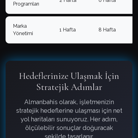
2 Hafta
6 Hafta
Programları
Marka
1 Hafta
8 Hafta
Yönetimi
Hedeflerinize Ulaşmak İçin
Stratejik Adımlar
Almanbahis olarak, işletmenizin
stratejik hedeflerine ulaşması için net
yol haritaları sunuyoruz. Her adım,
ölçülebilir sonuçlar doğuracak
şekilde tasarlanır.