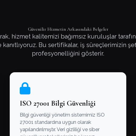
Güvenilir Hizmetin Arkasındaki Belgeler
ak, hizmet kalitemizi bağımsız kuruluşlar taraf
kanıtlıyoruz. Bu sertifikalar, iş süreçlerimizin şef
profesyonelliğini gösterir.
ISO 27001 Bilgi Güvenliği
Bilgi güvenliği yönetim sistemimiz ISO
27001 standardına uygun olarak
yapılandırılmıştır. Veri gizliliği ve siber