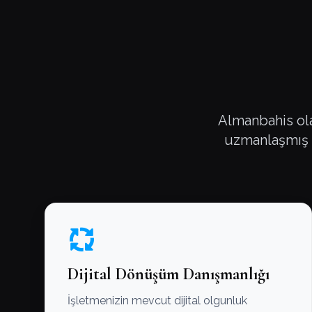
Almanbahis olar
uzmanlaşmış ç
Dijital Dönüşüm Danışmanlığı
İşletmenizin mevcut dijital olgunluk