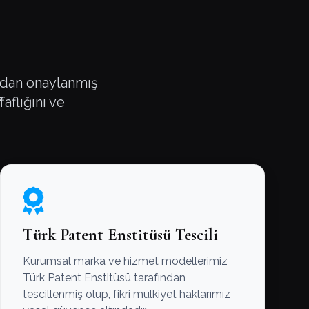
ından onaylanmış
faflığını ve
Türk Patent Enstitüsü Tescili
Kurumsal marka ve hizmet modellerimiz
Türk Patent Enstitüsü tarafından
tescillenmiş olup, fikri mülkiyet haklarımız