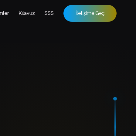
mler
Kılavuz
SSS
İletişime Geç