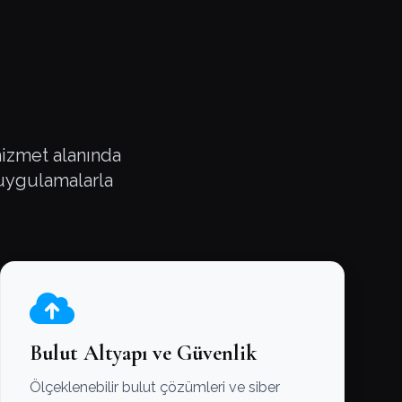
 hizmet alanında
 uygulamalarla
Bulut Altyapı ve Güvenlik
Ölçeklenebilir bulut çözümleri ve siber