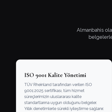
Almanbahis olar
belgelerle 
ISO 9001 Kalite Yönetimi
TÜV Rheinland tarafından verilen ISO
9001:2025 sertifikası, tüm hizmet
süreçlerimizin uluslararası kalite
standartlarına uygun olduğunu belgeler.
Yıllık denetimlerle sürekli iyileştirme sağlanır.