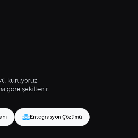
üyü kuruyoruz.
a göre şekillenir.
anı
Entegrasyon Çözümü