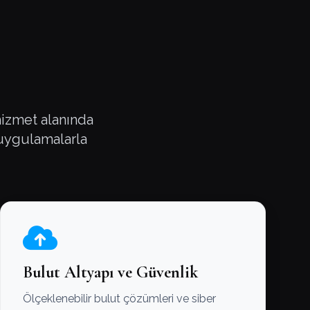
 hizmet alanında
 uygulamalarla
Bulut Altyapı ve Güvenlik
Ölçeklenebilir bulut çözümleri ve siber