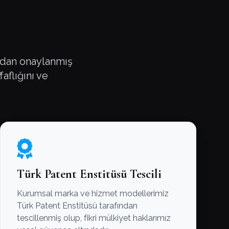
ından onaylanmış
faflığını ve
Türk Patent Enstitüsü Tescili
Kurumsal marka ve hizmet modellerimiz
Türk Patent Enstitüsü tarafından
tescillenmiş olup, fikri mülkiyet haklarımız