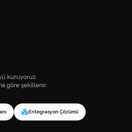
üyü kuruyoruz.
a göre şekillenir.
anı
Entegrasyon Çözümü