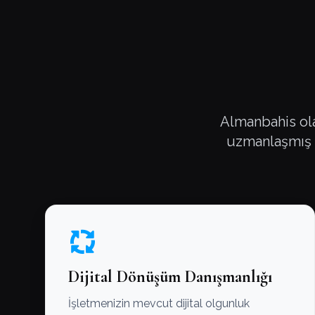
Almanbahis olar
uzmanlaşmış ç
Dijital Dönüşüm Danışmanlığı
İşletmenizin mevcut dijital olgunluk