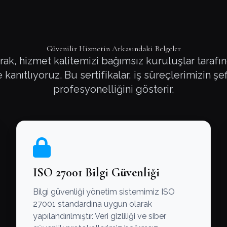
Güvenilir Hizmetin Arkasındaki Belgeler
ak, hizmet kalitemizi bağımsız kuruluşlar taraf
kanıtlıyoruz. Bu sertifikalar, iş süreçlerimizin şef
profesyonelliğini gösterir.
ISO 27001 Bilgi Güvenliği
Bilgi güvenliği yönetim sistemimiz ISO
27001 standardına uygun olarak
yapılandırılmıştır. Veri gizliliği ve siber