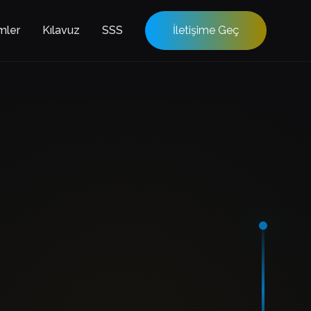
mler
Kılavuz
SSS
İletişime Geç