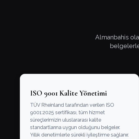
Almanbahis olar
belgelerle 
ISO 9001 Kalite Yönetimi
TÜV Rheinland tarafından verilen ISO
9001:2025 sertifikası, tüm hizmet
süreçlerimizin uluslararası kalite
standartlarına uygun olduğunu belgeler.
Yıllık denetimlerle sürekli iyileştirme sağlanır.