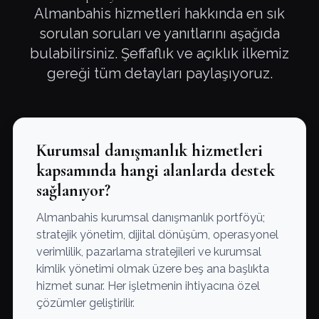
Almanbahis hizmetleri hakkında en sık
sorulan soruları ve yanıtlarını aşağıda
bulabilirsiniz. Şeffaflık ve açıklık ilkemiz
gereği tüm detayları paylaşıyoruz.
Kurumsal danışmanlık hizmetleri
kapsamında hangi alanlarda destek
sağlanıyor?
Almanbahis kurumsal danışmanlık portföyü;
stratejik yönetim, dijital dönüşüm, operasyonel
verimlilik, pazarlama stratejileri ve kurumsal
kimlik yönetimi olmak üzere beş ana başlıkta
hizmet sunar. Her işletmenin ihtiyacına özel
çözümler geliştirilir.