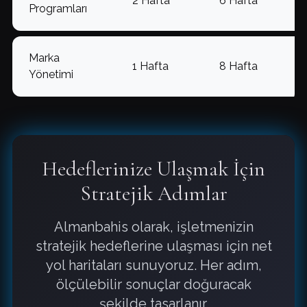
2 Hafta
6 Hafta
Programları
Marka
1 Hafta
8 Hafta
Yönetimi
Hedeflerinize Ulaşmak İçin
Stratejik Adımlar
Almanbahis olarak, işletmenizin
stratejik hedeflerine ulaşması için net
yol haritaları sunuyoruz. Her adım,
ölçülebilir sonuçlar doğuracak
şekilde tasarlanır.