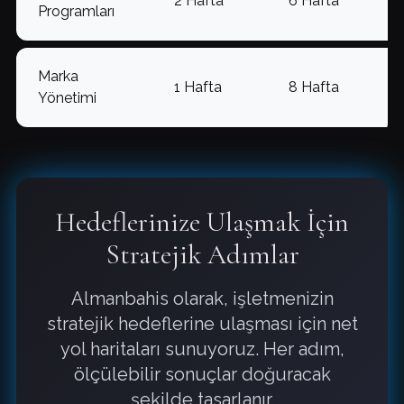
2 Hafta
6 Hafta
Programları
Marka
1 Hafta
8 Hafta
Yönetimi
Hedeflerinize Ulaşmak İçin
Stratejik Adımlar
Almanbahis olarak, işletmenizin
stratejik hedeflerine ulaşması için net
yol haritaları sunuyoruz. Her adım,
ölçülebilir sonuçlar doğuracak
şekilde tasarlanır.