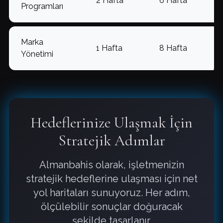
2 Hafta
6 Hafta
Programları
Marka
1 Hafta
8 Hafta
Yönetimi
Hedeflerinize Ulaşmak İçin
Stratejik Adımlar
Almanbahis olarak, işletmenizin
stratejik hedeflerine ulaşması için net
yol haritaları sunuyoruz. Her adım,
ölçülebilir sonuçlar doğuracak
şekilde tasarlanır.